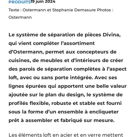
19 juin 2024
PRODUITS
Podcasts
Texte : Ostermann et Stephanie Demasure Photos :
Privacy / Cookie statement
Ostermann
S’inscrire à l’événement
Le système de séparation de pièces Divina,
S’inscrire
qui vient compléter l’assortiment
S’inscrire
d’Ostermann, permet aux concepteurs de
Termes et conditions
cuisines, de meubles et d’intérieurs de créer
des parois de séparation complètes à l’aspect
Video’s
loft, avec ou sans porte intégrée. Avec ses
lignes épurées qui apportent une belle valeur
ajoutée sur le plan du design, le système de
profilés flexible, robuste et stable est fourni
sous la forme d’un ensemble à encliqueter
prêt à assembler et fabriqué sur mesure.
Les éléments loft en acier et en verre mettent