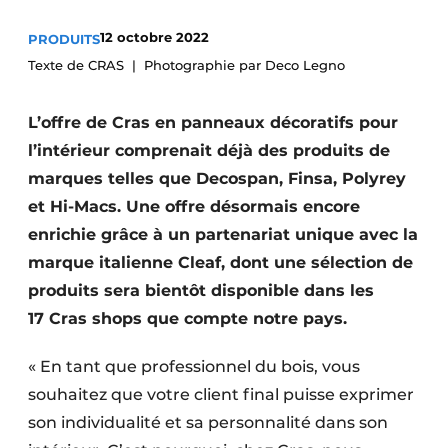
Podcasts
12 octobre 2022
PRODUITS
Privacy / Cookie statement
Texte de CRAS
Photographie par Deco Legno
S’inscrire à l’événement
L’offre de Cras en panneaux décoratifs pour
S’inscrire
l’intérieur comprenait déjà des produits de
S’inscrire
marques telles que Decospan, Finsa, Polyrey
Termes et conditions
et Hi-Macs. Une offre désormais encore
Video’s
enrichie grâce à un partenariat unique avec la
marque italienne Cleaf, dont une sélection de
produits sera bientôt disponible dans les
17 Cras shops que compte notre pays.
« En tant que professionnel du bois, vous
souhaitez que votre client final puisse exprimer
son individualité et sa personnalité dans son