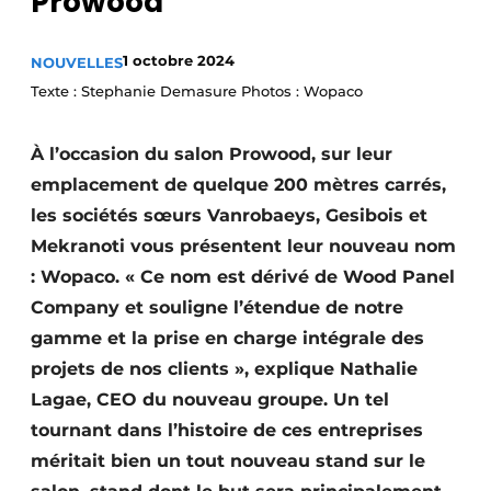
Prowood
Podcasts
Privacy / Cookie statement
1 octobre 2024
NOUVELLES
Texte : Stephanie Demasure Photos : Wopaco
S’inscrire à l’événement
S’inscrire
À l’occasion du salon Prowood, sur leur
S’inscrire
emplacement de quelque 200 mètres carrés,
Termes et conditions
les sociétés sœurs Vanrobaeys, Gesibois et
Mekranoti vous présentent leur nouveau nom
Video’s
: Wopaco. « Ce nom est dérivé de Wood Panel
Company et souligne l’étendue de notre
gamme et la prise en charge intégrale des
projets de nos clients », explique Nathalie
Lagae, CEO du nouveau groupe. Un tel
tournant dans l’histoire de ces entreprises
méritait bien un tout nouveau stand sur le