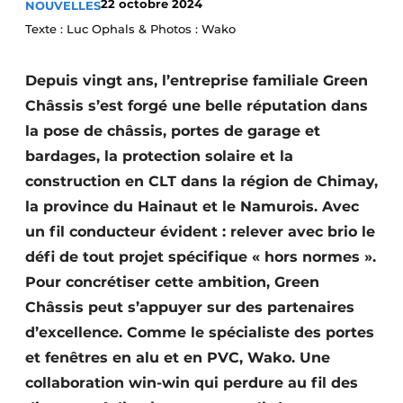
22 octobre 2024
NOUVELLES
Podcasts
Texte : Luc Ophals & Photos : Wako
Privacy / Cookie statement
Depuis vingt ans, l’entreprise familiale Green
S’inscrire à l’événement
Châssis s’est forgé une belle réputation dans
S’inscrire
la pose de châssis, portes de garage et
S’inscrire
bardages, la protection solaire et la
Termes et conditions
construction en CLT dans la région de Chimay,
Video’s
la province du Hainaut et le Namurois. Avec
un fil conducteur évident : relever avec brio le
défi de tout projet spécifique « hors normes ».
Pour concrétiser cette ambition, Green
Châssis peut s’appuyer sur des partenaires
d’excellence. Comme le spécialiste des portes
et fenêtres en alu et en PVC, Wako. Une
collaboration win-win qui perdure au fil des