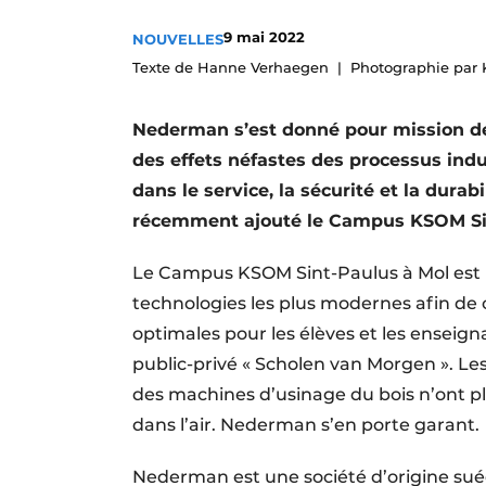
Podcasts
9 mai 2022
NOUVELLES
Privacy / Cookie statement
Texte de Hanne Verhaegen
Photographie par
S’inscrire à l’événement
Nederman s’est donné pour mission de 
S’inscrire
des effets néfastes des processus indu
S’inscrire
dans le service, la sécurité et la durab
Termes et conditions
récemment ajouté le Campus KSOM Sint
Video’s
Le Campus KSOM Sint-Paulus à Mol est 
technologies les plus modernes afin de c
optimales pour les élèves et les enseigna
public-privé « Scholen van Morgen ». Les
des machines d’usinage du bois n’ont pl
dans l’air. Nederman s’en porte garant.
Nederman est une société d’origine suéd