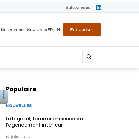
Suivez-nous
FR
•
NL
Entreprises
déos
Annoncer
Newsletter
Populaire
NOUVELLES
Le logiciel, force silencieuse de
l’agencement intérieur
17 juin 2026