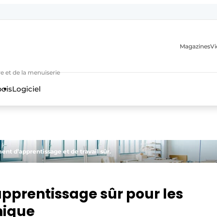
Magazines
Vi
e et de la menuiserie
bois
Logiciel
t d’apprentissage et de travail sûr.
n
pprentissage sûr pour les
nique