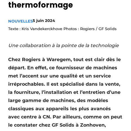
thermoformage
Podcasts
Privacy / Cookie statement
5 juin 2024
NOUVELLES
S’inscrire à l’événement
Texte : Kris Vandekerckhove Photos : Rogiers / GF Solids
S’inscrire
Une collaboration à la pointe de la technologie
S’inscrire
Termes et conditions
Chez Rogiers à Waregem, tout est clair dès le
Video’s
départ. En effet, ce fournisseur de machines
met l’accent sur une qualité et un service
irréprochables. Il est spécialisé dans la vente,
la fourniture, l’installation et l’entretien d’une
large gamme de machines, des modèles
classiques aux appareils les plus avancés
avec centre à CN. Par ailleurs, comme on peut
le constater chez GF Solids à Zonhoven,