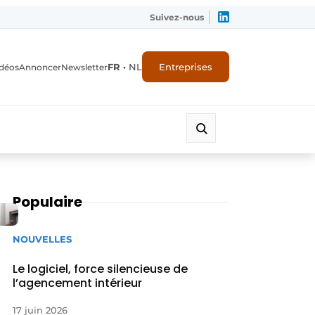
Suivez-nous
FR
•
NL
Entreprises
déos
Annoncer
Newsletter
Populaire
NOUVELLES
Le logiciel, force silencieuse de
l’agencement intérieur
17 juin 2026