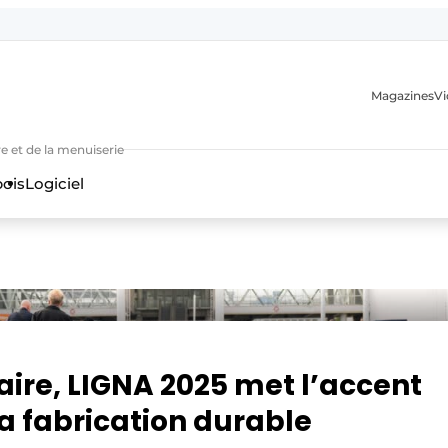
Magazines
Vi
e et de la menuiserie
bois
Logiciel
n
aire, LIGNA 2025 met l’accent
 la fabrication durable