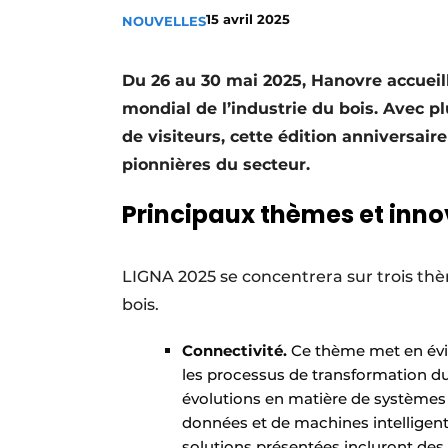
15 avril 2025
NOUVELLES
Podcasts
Privacy / Cookie statement
Du 26 au 30 mai 2025, Hanovre accueill
S’inscrire à l’événement
mondial de l’industrie du bois. Avec pl
S’inscrire
de visiteurs, cette édition anniversair
S’inscrire
pionnières du secteur.
Termes et conditions
Principaux thèmes et inno
Video’s
LIGNA 2025 se concentrera sur trois thèm
bois.
Connectivité.
Ce thème met en évi
les processus de transformation du 
évolutions en matière de systèmes
données et de machines intelligentes
solutions présentées incluront d