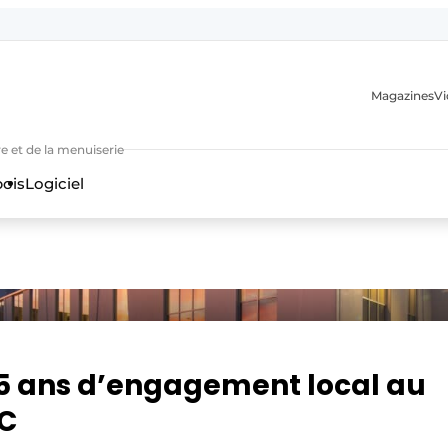
Magazines
Vi
e et de la menuiserie
bois
Logiciel
n
15 ans d’engagement local au
MC