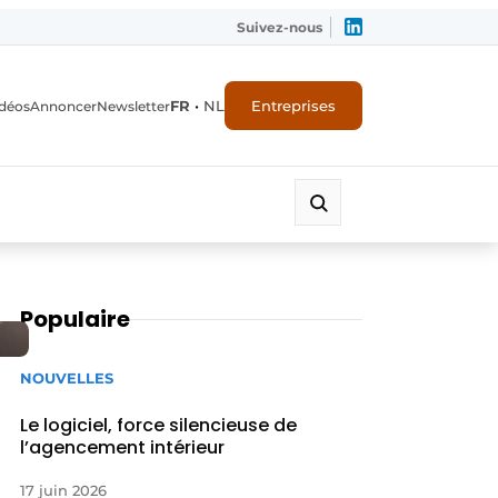
Suivez-nous
FR
•
NL
Entreprises
déos
Annoncer
Newsletter
Populaire
NOUVELLES
Le logiciel, force silencieuse de
l’agencement intérieur
17 juin 2026