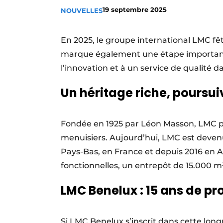
19 septembre 2025
NOUVELLES
Podcasts
Privacy / Cookie statement
En 2025, le groupe international LMC f
S’inscrire à l’événement
marque également une étape importante
S’inscrire
l’innovation et à un service de qualité d
S’inscrire
Un héritage riche, poursui
Termes et conditions
Video’s
Fondée en 1925 par Léon Masson, LMC pro
menuisiers. Aujourd’hui, LMC est devenu
Pays-Bas, en France et depuis 2016 en A
fonctionnelles, un entrepôt de 15.000 m
LMC Benelux : 15 ans de pr
Si LMC Benelux s’inscrit dans cette long