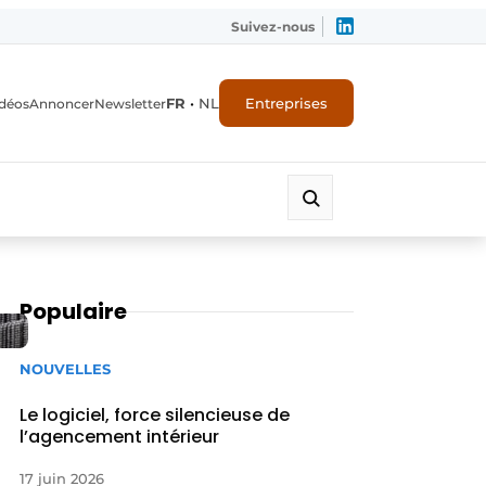
Suivez-nous
FR
•
NL
Entreprises
déos
Annoncer
Newsletter
Populaire
NOUVELLES
Le logiciel, force silencieuse de
l’agencement intérieur
17 juin 2026