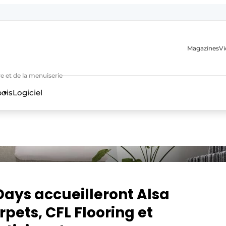
Magazines
Vi
e et de la menuiserie
bois
Logiciel
n
Days accueilleront Alsa
rpets, CFL Flooring et