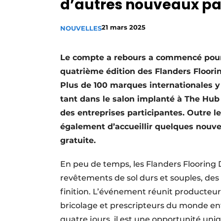
d’autres nouveaux pa
Podcasts
Privacy / Cookie statement
21 mars 2025
NOUVELLES
S’inscrire à l’événement
Le compte a rebours a commencé pour 
S’inscrire
quatrième édition des Flanders Floorin
S’inscrire
Plus de 100 marques internationales y
Termes et conditions
tant dans le salon implanté à The Hub
Video’s
des entreprises participantes. Outre les
également d’accueillir quelques nouve
gratuite.
En peu de temps, les Flanders Flooring
revêtements de sol durs et souples, des
finition. L’événement réunit producteur
bricolage et prescripteurs du monde enti
quatre jours, il est une opportunité uniq