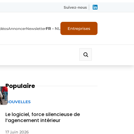
Suivez-nous
FR
•
NL
Entreprises
déos
Annoncer
Newsletter
Populaire
NOUVELLES
Le logiciel, force silencieuse de
l’agencement intérieur
17 juin 2026