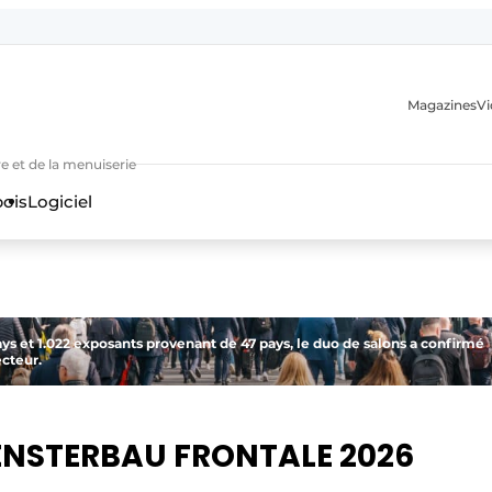
Magazines
Vi
e et de la menuiserie
bois
Logiciel
ays et 1.022 exposants provenant de 47 pays, le duo de salons a confirmé
ecteur.
n
NSTERBAU FRONTALE 2026