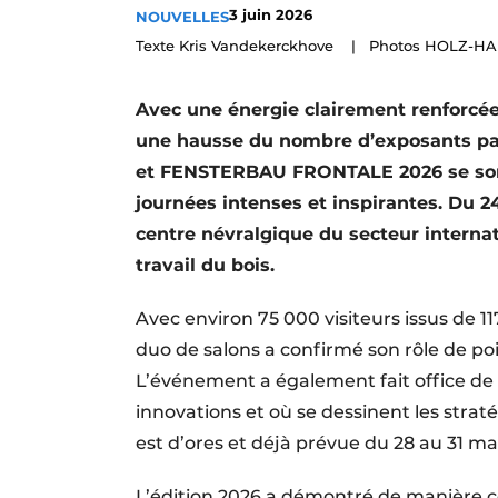
3 juin 2026
NOUVELLES
Podcasts
Texte Kris Vandekerckhove | Photos HOLZ
Privacy / Cookie statement
S’inscrire à l’événement
Avec une énergie clairement renforcé
S’inscrire
une hausse du nombre d’exposants pa
et FENSTERBAU FRONTALE 2026 se sont
S’inscrire
journées intenses et inspirantes. Du 
Termes et conditions
centre névralgique du secteur internat
Video’s
travail du bois.
Avec environ 75 000 visiteurs issus de 1
duo de salons a confirmé son rôle de poi
L’événement a également fait office de
innovations et où se dessinent les stra
est d’ores et déjà prévue du 28 au 31 ma
L’édition 2026 a démontré de manière c